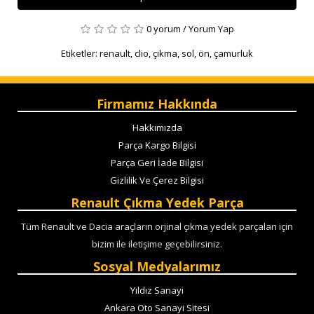
0 yorum
/
Yorum Yap
Etiketler:
renault
,
clio
,
çıkma
,
sol
,
ön
,
çamurluk
Firmamız Hakkında
Hakkımızda
Parça Kargo Bilgisi
Parça Geri İade Bilgisi
Gizlilik Ve Çerez Bilgisi
Renault Çıkma Yedek Parça
Tüm Renault ve Dacia araçların orjinal çıkma yedek parçaları için
bizim ile iletişime geçebilirsiniz.
Sosyal Medyalarımız
Yıldız Sanayi
Ankara Oto Sanayi Sitesi