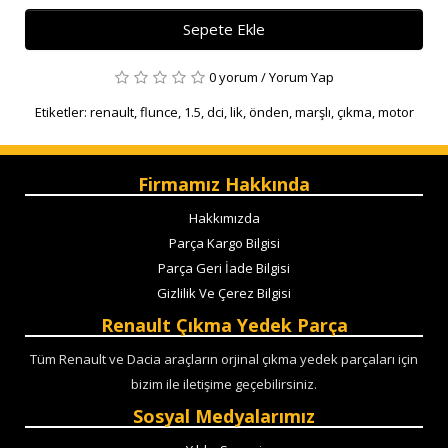
Sepete Ekle
0 yorum
/
Yorum Yap
Etiketler:
renault
,
flunce
,
1.5
,
dci
,
lik
,
önden
,
marşlı
,
çıkma
,
motor
Firmamız Hakkında
Hakkımızda
Parça Kargo Bilgisi
Parça Geri İade Bilgisi
Gizlilik Ve Çerez Bilgisi
Renault Çıkma Yedek Parça
Tüm Renault ve Dacia araçların orjinal çıkma yedek parçaları için
bizim ile iletişime geçebilirsiniz.
Sosyal Medyalarımız