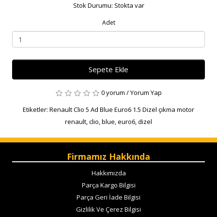
Stok Durumu: Stokta var
Adet
Sepete Ekle
0 yorum
/
Yorum Yap
Etiketler:
Renault Clio 5 Ad Blue Euro6 1.5 Dizel çıkma motor
renault
,
clio
,
blue
,
euro6
,
dizel
Firmamız Hakkında
Hakkımızda
Parça Kargo Bilgisi
Parça Geri İade Bilgisi
Gizlilik Ve Çerez Bilgisi