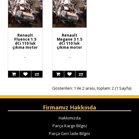
Renault
Renault
Fluence 1.5
Megane 3 1.5
dCi 110 luk
dCi 110 luk
çıkma motor
çıkma motor
..
..
Gösterilen: 1 ile 2 arası, toplam: 2 (1 Sayfa)
Firmamız Hakkında
Hakkımızda
Parça Kargo Bilgisi
Parça Geri İade Bilgisi