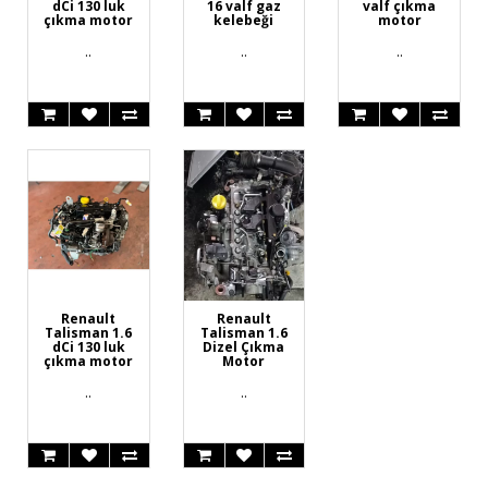
dCi 130 luk
16 valf gaz
valf çıkma
çıkma motor
kelebeği
motor
..
..
..
Renault
Renault
Talisman 1.6
Talisman 1.6
dCi 130 luk
Dizel Çıkma
çıkma motor
Motor
..
..